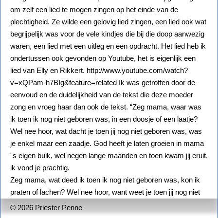
om zelf een lied te mogen zingen op het einde van de
plechtigheid. Ze wilde een gelovig lied zingen, een lied ook wat
begrijpelijk was voor de vele kindjes die bij die doop aanwezig
waren, een lied met een uitleg en een opdracht. Het lied heb ik
ondertussen ook gevonden op Youtube, het is eigenlijk een
lied van Elly en Rikkert. http://www.youtube.com/watch?
v=xQPam-h7BIg&feature=related Ik was getroffen door de
eenvoud en de duidelijkheid van de tekst die deze moeder
zong en vroeg haar dan ook de tekst. “Zeg mama, waar was
ik toen ik nog niet geboren was, in een doosje of een laatje?
Wel nee hoor, wat dacht je toen jij nog niet geboren was, was
je enkel maar een zaadje. God heeft je laten groeien in mama
´s eigen buik, wel negen lange maanden en toen kwam jij eruit,
ik vond je prachtig.
Zeg mama, wat deed ik toen ik nog niet geboren was, kon ik
praten of lachen? Wel nee hoor, want weet je toen jij nog niet
geboren was, moest jij daar nog mee wachten. God heeft je
© 2026 Priester Penne
laten groeien, je handjes en je haar, je oogjes en je oortjes en