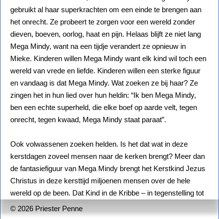
gebruikt al haar superkrachten om een einde te brengen aan
het onrecht. Ze probeert te zorgen voor een wereld zonder
dieven, boeven, oorlog, haat en pijn. Helaas blijft ze niet lang
Mega Mindy, want na een tijdje verandert ze opnieuw in
Mieke. Kinderen willen Mega Mindy want elk kind wil toch een
wereld van vrede en liefde. Kinderen willen een sterke figuur
en vandaag is dat Mega Mindy. Wat zoeken ze bij haar? Ze
zingen het in hun lied over hun heldin: “Ik ben Mega Mindy,
ben een echte superheld, die elke boef op aarde velt, tegen
onrecht, tegen kwaad, Mega Mindy staat paraat”.
Ook volwassenen zoeken helden. Is het dat wat in deze
kerstdagen zoveel mensen naar de kerken brengt? Meer dan
de fantasiefiguur van Mega Mindy brengt het Kerstkind Jezus
Christus in deze kersttijd miljoenen mensen over de hele
wereld op de been. Dat Kind in de Kribbe – in tegenstelling tot
Mega Mindy - , werkelijk geboren, geleefd, gestorven en
© 2026 Priester Penne
verrezen voor ons, heeft datgene aan ons te bieden waar